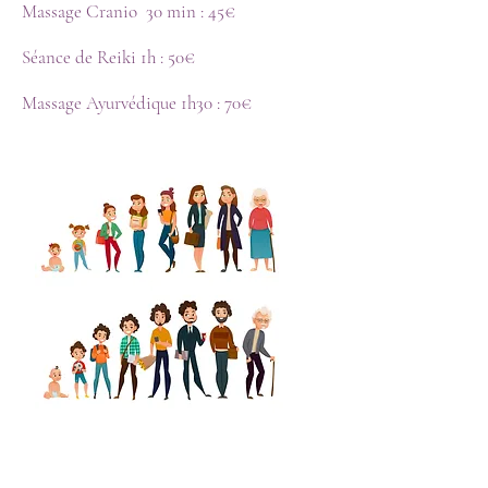
Massage Cranio 30 min : 45€
Séance
de Reiki 1h : 50€
Massage Ayurvédique 1h30 : 70€