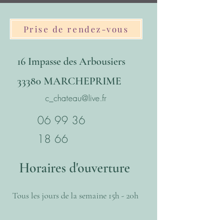
Prise de rendez-vous
16 Impasse des Arbousiers
33380 MARCHEPRIME
c_chateau@live.fr
06 99 36
18
66
Horaires d'ouverture
Tous les jours de la semaine 15h - 20h